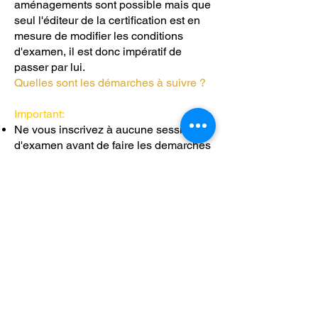
aménagements sont possible mais que
seul l'éditeur de la certification est en
mesure de modifier les conditions
d'examen, il est donc impératif de
passer par lui.
Quelles sont les démarches à suivre ?
Important:
Ne vous inscrivez à aucune session
d'examen avant de faire les demarches
demandant l'accessibilité.
Vérifiez que vous êtes en possession
des justificatifs (voir la
liste des
justificatifs accéptés
)
Prévoyez un delais minimum de 3
semaines pour connaitre la date et le
lieu de la session d'examen où vous
pourrez vous inscrire.
Formulaire de demande.